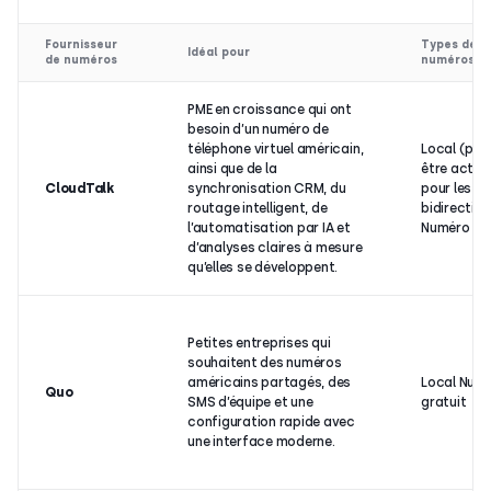
Fournisseur
Types de
Idéal pour
de numéros
numéros
PME en croissance qui ont
besoin d’un numéro de
téléphone virtuel américain,
Local (peu
ainsi que de la
être activ
CloudTalk
synchronisation CRM, du
pour les S
routage intelligent, de
bidirection
l’automatisation par IA et
Numéro gra
d’analyses claires à mesure
qu’elles se développent.
Petites entreprises qui
souhaitent des numéros
américains partagés, des
Local Num
Quo
SMS d’équipe et une
gratuit
configuration rapide avec
une interface moderne.