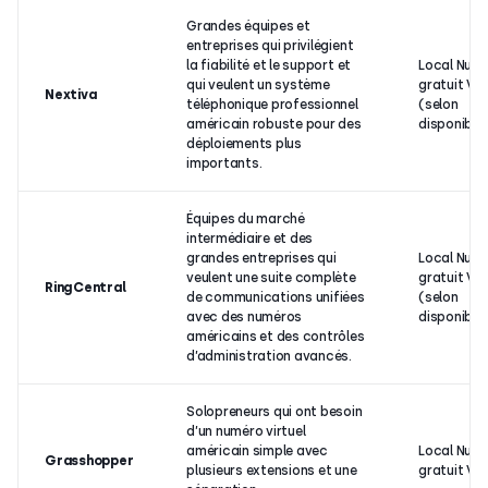
Grandes équipes et
entreprises qui privilégient
la fiabilité et le support et
Local Num
qui veulent un système
gratuit Van
Nextiva
téléphonique professionnel
(selon
américain robuste pour des
disponibili
déploiements plus
importants.
Équipes du marché
intermédiaire et des
grandes entreprises qui
Local Num
veulent une suite complète
gratuit Van
RingCentral
de communications unifiées
(selon
avec des numéros
disponibili
américains et des contrôles
d’administration avancés.
Solopreneurs qui ont besoin
d’un numéro virtuel
américain simple avec
Local Num
Grasshopper
plusieurs extensions et une
gratuit Van