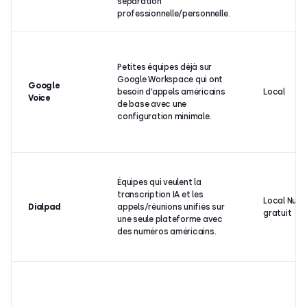
séparation
professionnelle/personnelle.
Petites équipes déjà sur
Google Workspace qui ont
Google
besoin d’appels américains
Local
Voice
de base avec une
configuration minimale.
Équipes qui veulent la
transcription IA et les
Local Num
Dialpad
appels/réunions unifiés sur
gratuit
une seule plateforme avec
des numéros américains.