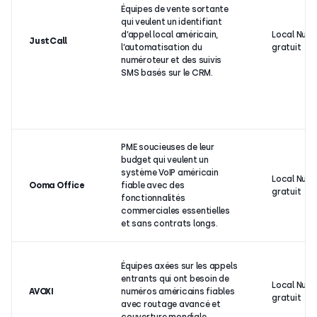
Équipes de vente sortante
qui veulent un identifiant
d’appel local américain,
Local Num
JustCall
l’automatisation du
gratuit
numéroteur et des suivis
SMS basés sur le CRM.
PME soucieuses de leur
budget qui veulent un
système VoIP américain
Local Num
Ooma Office
fiable avec des
gratuit
fonctionnalités
commerciales essentielles
et sans contrats longs.
Équipes axées sur les appels
entrants qui ont besoin de
Local Num
AVOXI
numéros américains fiables
gratuit
avec routage avancé et
couverture mondiale.