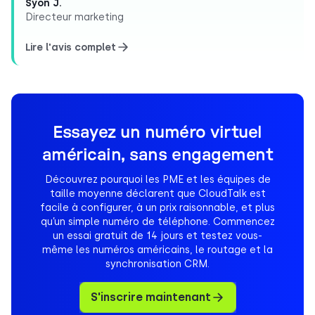
Syon J.
Directeur marketing
Lire l'avis complet
Essayez un numéro virtuel
américain, sans engagement
Découvrez pourquoi les PME et les équipes de
taille moyenne déclarent que CloudTalk est
facile à configurer, à un prix raisonnable, et plus
qu’un simple numéro de téléphone. Commencez
un essai gratuit de 14 jours et testez vous-
même les numéros américains, le routage et la
synchronisation CRM.
S'inscrire maintenant