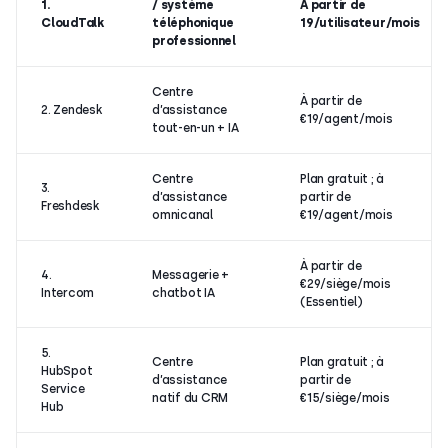
1.
/ système
À partir de
CloudTalk
téléphonique
19/utilisateur/mois
professionnel
Centre
À partir de
2. Zendesk
d’assistance
€19/agent/mois
tout-en-un + IA
Centre
Plan gratuit ; à
3.
d’assistance
partir de
Freshdesk
omnicanal
€19/agent/mois
À partir de
4.
Messagerie +
€29/siège/mois
Intercom
chatbot IA
(Essentiel)
5.
Centre
Plan gratuit ; à
HubSpot
d’assistance
partir de
Service
natif du CRM
€15/siège/mois
Hub