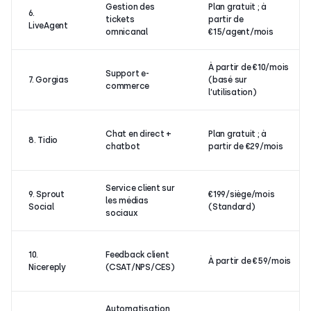
Gestion des
Plan gratuit ; à
6.
tickets
partir de
LiveAgent
omnicanal
€15/agent/mois
À partir de €10/mois
Support e-
7. Gorgias
(basé sur
commerce
l’utilisation)
Chat en direct +
Plan gratuit ; à
8. Tidio
chatbot
partir de €29/mois
Service client sur
9. Sprout
€199/siège/mois
les médias
Social
(Standard)
sociaux
10.
Feedback client
À partir de €59/mois
Nicereply
(CSAT/NPS/CES)
Automatisation