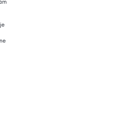
vám
je
 ne