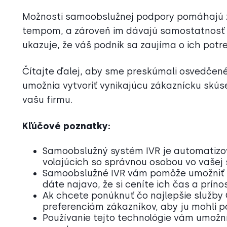
Možnosti samoobslužnej podpory pomáhajú z
tempom, a zároveň im dávajú samostatnosť p
ukazuje, že váš podnik sa zaujíma o ich potr
Čítajte ďalej, aby sme preskúmali osvedčen
umožnia vytvoriť vynikajúcu zákaznícku skúsen
vašu firmu.
Kľúčové poznatky:
Samoobslužný systém IVR je automatizov
volajúcich so správnou osobou vo vašej 
Samoobslužné IVR vám pomôže umožniť zá
dáte najavo, že si ceníte ich čas a príno
Ak chcete ponúknuť čo najlepšie služby
preferenciám zákazníkov, aby ju mohli p
Používanie tejto technológie vám umožní