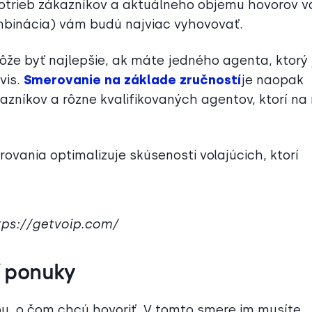
 potrieb zákazníkov a aktuálneho objemu hovorov 
ombinácia) vám budú najviac vyhovovať.
že byť najlepšie, ak máte jedného agenta, ktorý 
vis.
Smerovanie na základe zručností
je naopak
zníkov a rôzne kvalifikovaných agentov, ktorí na
ovania optimalizuje skúsenosti volajúcich, ktorí
ttps://getvoip.com/
 ponuky
ou, o čom chcú hovoriť. V tomto smere im musíte