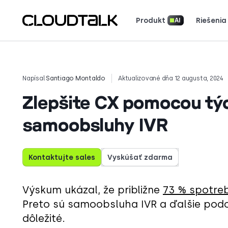
Produkt
Riešenia
AI
Stiahnite si naše aplikácie
Prečítajte si, a
Pozrite si, čo hovoria (a milujú) z
Povedzte svoj príbeh. Získajt
Napísal
Santiago Montaldo
Aktualizované dňa 12 augusta, 2024
Zlepšite CX pomocou tý
samoobsluhy IVR
Kontaktujte sales
Vyskúšať zdarma
Výskum ukázal, že približne
73 % spotreb
Preto sú samoobsluha IVR a ďalšie podo
dôležité.