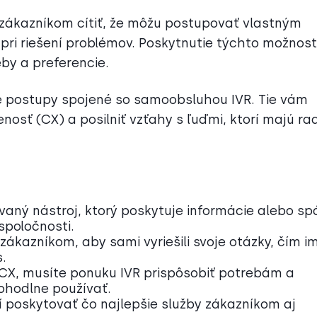
ákazníkom cítiť, že môžu postupovať vlastným
ri riešení problémov. Poskytnutie týchto možnost
eby a preferencie.
é postupy spojené so samoobsluhou IVR. Tie vám
osť (CX) a posilniť vzťahy s ľuďmi, ktorí majú rad
aný nástroj, ktorý poskytuje informácie alebo sp
spoločnosti.
kazníkom, aby sami vyriešili svoje otázky, čím i
s.
 CX, musíte ponuku IVR prispôsobiť potrebám a
ohodlne používať.
 poskytovať čo najlepšie služby zákazníkom aj