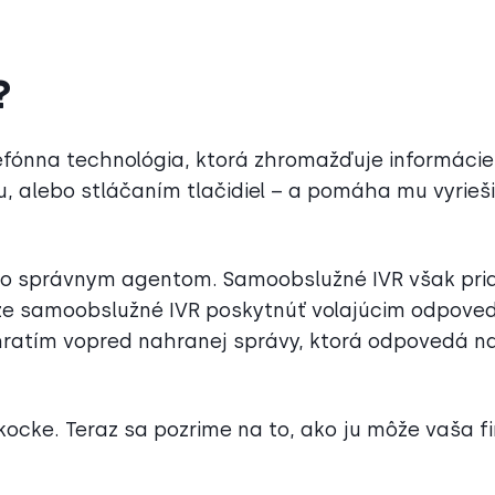
?
lefónna technológia, ktorá zhromažďuje informácie
, alebo stláčaním tlačidiel – a pomáha mu vyrieši
 so správnym agentom. Samoobslužné IVR však pri
ôže samoobslužné IVR poskytnúť volajúcim odpove
ehratím vopred nahranej správy, ktorá odpovedá n
 kocke. Teraz sa pozrime na to, ako ju môže vaša f