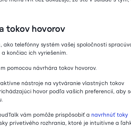
ia tokov hovorov
ú, ako telefónny systém vašej spoločnosti spracúv
a končiac ich vyriešením.
bám pomocou návrhára tokov hovorov.
raktívne nástroje na vytváranie vlastných tokov
chádzajúci hovor podľa vašich preferencií, aby 
u.
CloudTalk vám pomôže prispôsobiť a
navrhnúť toky
 prívetivého rozhrania, ktoré je intuitívne a ľah