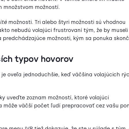
kým množstvom možností.
ité
možnosti. Tri alebo štyri možnosti sú vhodnou
akto nebudú volajúci frustrovaní tým, že by museli
na predchádzajúce možnosti, kým sa ponuka skonč
ších typov hovorov
 oveľa jednoduchšie, keď väčšina volajúcich rý
uky uveďte zoznam možností, ktoré volajúci
 môže väčší počet ľudí prepracovať cez vašu po
e menu IVR tiež dokazuje, že ste v súlade s tým,