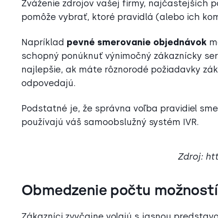
Zváženie zdrojov vašej firmy, najčastejších
pomôže vybrať, ktoré pravidlá (alebo ich k
Napríklad
pevné smerovanie objednávok
mô
schopný ponúknuť výnimočný zákaznícky ser
najlepšie, ak máte rôznorodé požiadavky záka
odpovedajú.
Podstatné je, že správna voľba pravidiel smer
používajú váš samoobslužný systém IVR.
Zdroj: h
Obmedzenie počtu možností
Zákazníci zvyčajne volajú s jasnou predstav