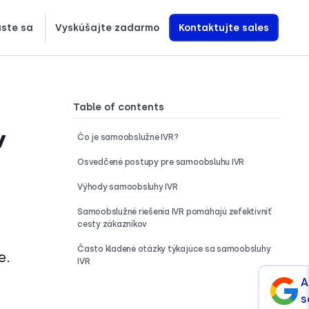
áste sa
Vyskúšajte zadarmo
Kontaktujte sales
Zistite, ako presne vytvárame hlasových AI agentov, ktorí prinášajú príjmy
Table of contents
v
Čo je samoobslužné IVR?
Osvedčené postupy pre samoobsluhu IVR
Výhody samoobsluhy IVR
Samoobslužné riešenia IVR pomáhajú zefektívniť
cesty zákazníkov
Často kladené otázky týkajúce sa samoobsluhy
e.
IVR
A
s