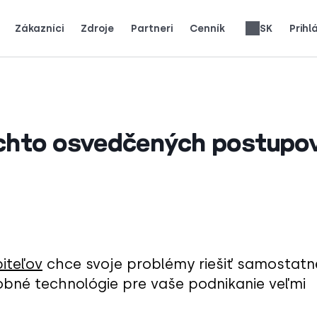
Zákazníci
Zdroje
Partneri
Cenník
SK
Prihl
ko skutočné tímy používajú CloudTalk na rast.
ákazníci.
e pozornosť.
Získajte 25 % MRR za každú registráciu.
Až 30 % podiel z celoživotného výnosu.
Recenzie telefónnych systémov
Italiano
Nederlands
Français
English
Deutsch
Türkçe
Română
Svenska
chto osvedčených postupo
iteľov
chce svoje problémy riešiť samostatn
bné technológie pre vaše podnikanie veľmi