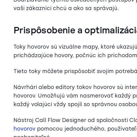
vaši zákazníci chcú a ako sa správajú.
Prispôsobenie a optimalizác
Toky hovorov sú vizuálne mapy, ktoré ukazuj
prichádzajúce hovory, počnúc ich príchodom 
Tieto toky môžete prispôsobiť svojim potre
Návrhári alebo editory tokov hovorov sú inte
hovorov. Umožňujú vám nasmerovať každý pri
každý volajúci vždy spojil so správnou osobo
Nástroj Call Flow Designer od spoločnosti 
hovorov
pomocou jednoduchého, používateľsky