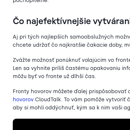
pochopiteľné.
Čo najefektívnejšie vytváran
Aj pri tých najlepších samoobslužných možno
chcete udržať čo najkratšie čakacie doby, mu
Zvážte možnosť ponúknuť volajúcim vo front
Len sa vyhnite príliš častému opakovaniu infor
môžu byť vo fronte už dlhší čas.
Fronty hovorov môžete ďalej prispôsobovať 
hovorov
CloudTalk. To vám pomôže vytvoriť čo
aby si mohli oddýchnuť, kým sa k nim vaši a