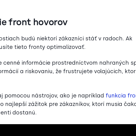
ie front hovorov
stiach budú niektorí zákazníci stáť v radoch. Ak
síte tieto fronty optimalizovať.
e cenné informácie prostredníctvom nahraných sp
mácií a riskovaniu, že frustrujete volajúcich, ktor
aj pomocou nástrojov, ako je napríklad
funkcia fr
 najlepší zážitok pre zákazníkov, ktorí musia čaka
genti dostanú.