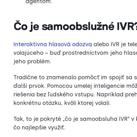
agentom.
Čo je samoobslužné IVR
Interaktívna hlasová odozva
alebo IVR je te
volajúceho – buď prostredníctvom jeho hlasu
jeho problém.
Tradične to znamenalo pomôcť im spojiť sa
ďalší prvok. Pomocou umelej inteligencie m
riešenia bez ľudského vstupu. Napríklad pr
konkrétnu otázku, kvôli ktorej volali.
Tak, to je pokryté „čo je samoobsluha IVR“ v
čo najlepšie využiť.