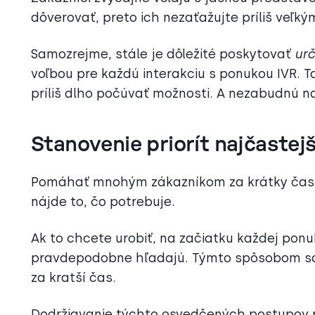
dôverovať, preto ich nezaťažujte príliš veľ
Samozrejme, stále je dôležité poskytovať
urč
voľbou pre každú interakciu s ponukou IVR. T
príliš dlho počúvať možnosti. A nezabudnú 
Stanovenie priorít najčastej
Pomáhať mnohým zákazníkom za krátky čas je
nájde to, čo potrebuje.
Ak to chcete urobiť, na začiatku každej pon
pravdepodobne hľadajú. Týmto spôsobom sa
za kratší čas.
Dodržiavanie týchto osvedčených postupov pr