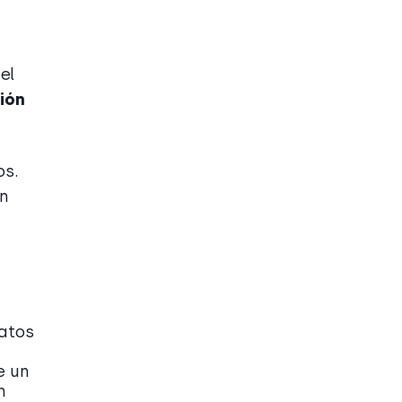
el
ión
os.
ón
ratos
e un
n