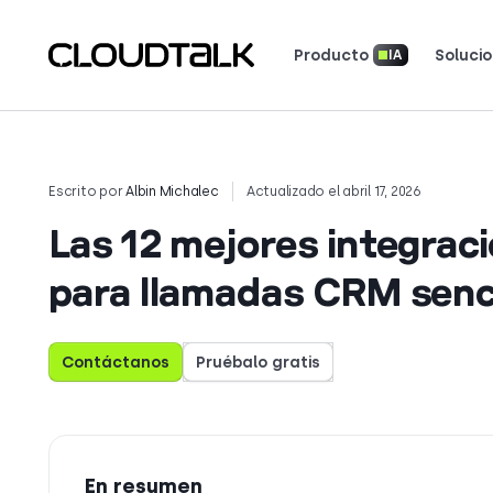
Producto
Soluci
IA
Sistema telefónico para empresas
Inteligencia conversacional con IA
Seguridad y cumplimiento
Herramientas y calculadoras
Boletín de novedades del producto
Descarga nuestras aplicaciones
Lee cómo 
Descubre 
Escrito por
Albin Michalec
Actualizado el abril 17, 2026
Las 12 mejores integraci
para llamadas CRM senci
Contáctanos
Pruébalo gratis
En resumen