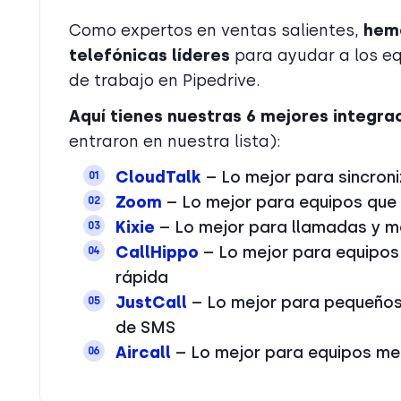
Como expertos en ventas salientes,
hemo
telefónicas líderes
para ayudar a los eq
de trabajo en Pipedrive.
Aquí tienes nuestras 6 mejores integra
entraron en nuestra lista):
CloudTalk
– Lo mejor para sincroni
01
Zoom
– Lo mejor para equipos que 
02
Kixie
– Lo mejor para llamadas y me
03
CallHippo
– Lo mejor para equipos
04
rápida
JustCall
– Lo mejor para pequeños 
05
de SMS
Aircall
– Lo mejor para equipos med
06