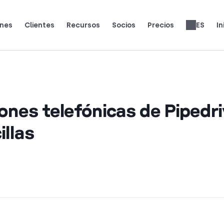
ones
Clientes
Recursos
Socios
Precios
ES
In
equipos reales usan CloudTalk para crecer.
lo que dicen (y les encanta) a los clientes.
Gana un 25% de MRR por cada registro.
Hasta un 30% de reparto de ingresos de por vida.
Opiniones de sistemas telefónicos
Precios de las funcionalidades
English
Français
Português
Slovenčina
Deutsch
Italiano
العربية
Română
Svenska
Türkçe
Nederlands
עברית
繁體中文
Ελληνι
Pols
ones telefónicas de Pipedr
llas