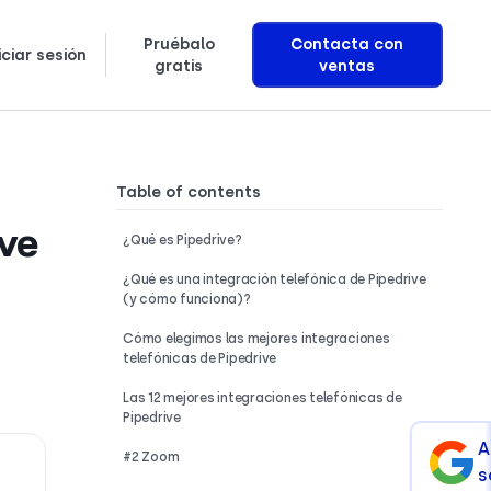
Pruébalo
Contacta con
iciar sesión
gratis
ventas
κά
ki
Puntos de referencia de investigación
Aprende exactamente cómo construimos agentes de voz con IA que generan ingresos
Table of contents
ive
¿Qué es Pipedrive?
¿Qué es una integración telefónica de Pipedrive
(y cómo funciona)?
Cómo elegimos las mejores integraciones
telefónicas de Pipedrive
Las 12 mejores integraciones telefónicas de
Pipedrive
A
#2 Zoom
s