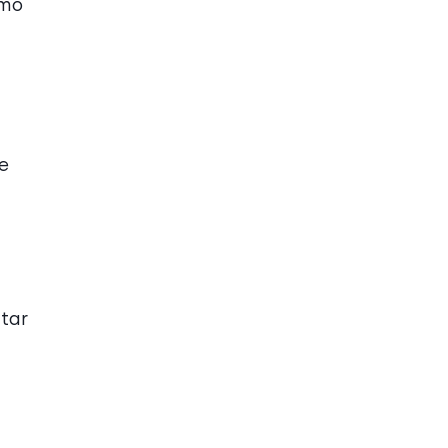
omo
e
tar