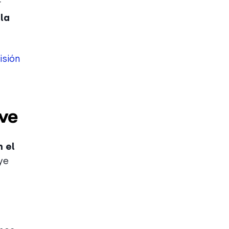
r
la
isión
ive
 el
ye