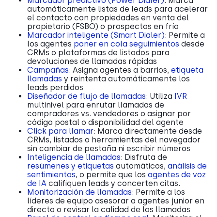
Marcador predictivo (Power Dialer)
: Marca
automáticamente listas de leads para acelerar
el contacto con propiedades en venta del
propietario (FSBO) o prospectos en frío
Marcador inteligente (Smart Dialer)
: Permite a
los agentes
poner en cola seguimientos
desde
CRMs o plataformas de listados para
devoluciones de llamadas rápidas
Campañas
: Asigna agentes a barrios,
etiqueta
llamadas
y reintenta automáticamente los
leads perdidos
Diseñador de flujo de llamadas
: Utiliza
IVR
multinivel para enrutar llamadas de
compradores vs. vendedores o asignar por
código postal o disponibilidad del agente
Click para llamar
: Marca directamente desde
CRMs, listados o herramientas del navegador
sin cambiar de pestaña ni escribir números
Inteligencia de llamadas
: Disfruta de
resúmenes y etiquetas
automáticos,
análisis de
sentimientos
, o permite que los
agentes de voz
de IA
califiquen leads y concerten citas.
Monitorización de llamadas
: Permite a los
líderes de equipo asesorar a agentes junior en
directo o revisar la calidad de las llamadas