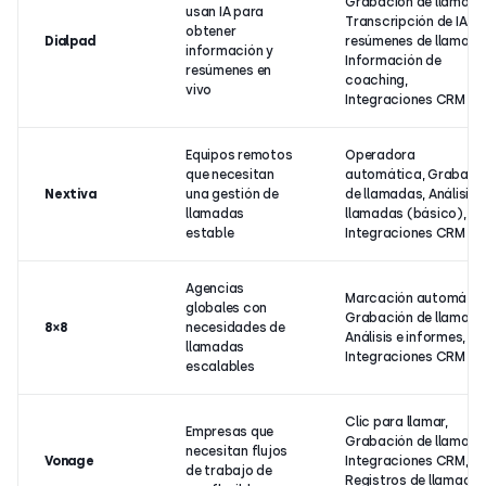
Grabación de llamada
usan IA para
Transcripción de IA y
obtener
Dialpad
resúmenes de llamada
información y
Información de
resúmenes en
coaching,
vivo
Integraciones CRM
Equipos remotos
Operadora
que necesitan
automática, Grabaci
Nextiva
una gestión de
de llamadas, Análisis 
llamadas
llamadas (básico),
estable
Integraciones CRM
Agencias
Marcación automátic
globales con
Grabación de llamada
8×8
necesidades de
Análisis e informes,
llamadas
Integraciones CRM
escalables
Clic para llamar,
Empresas que
Grabación de llamada
necesitan flujos
Vonage
Integraciones CRM,
de trabajo de
Registros de llamada