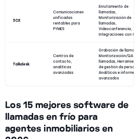
Enrutamiento de
Comunicaciones
llamadas,
unificadas
Monitorización de
3CX
rentables para
llamadas,
PYMES
Videoconferencia,
Integraciones con CR
Grabación de llamada
Centros de
Monitorización/QA de
contacto,
llamadas, Herramient
Talkdesk
analíticas
de gestión de personal
avanzadas
Analíticas e informes
avanzados
Los 15 mejores software de
llamadas en frío para
agentes inmobiliarios en