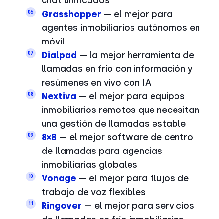
chat unificados
Grasshopper
— el mejor para
06
agentes inmobiliarios autónomos en
móvil
Dialpad
— la mejor herramienta de
07
llamadas en frío con información y
resúmenes en vivo con IA
Nextiva
— el mejor para equipos
08
inmobiliarios remotos que necesitan
una gestión de llamadas estable
8×8
— el mejor software de centro
09
de llamadas para agencias
inmobiliarias globales
Vonage
— el mejor para flujos de
10
trabajo de voz flexibles
Ringover
— el mejor para servicios
11