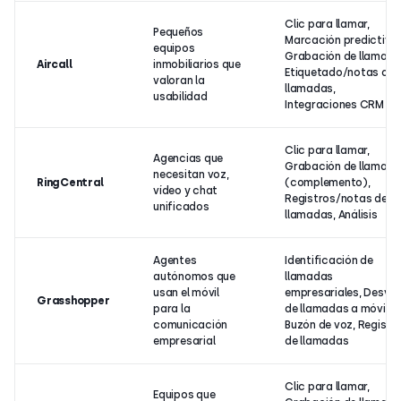
Clic para llamar,
Pequeños
Marcación predictiva,
equipos
Grabación de llamada
Aircall
inmobiliarios que
Etiquetado/notas de
valoran la
llamadas,
usabilidad
Integraciones CRM
Clic para llamar,
Agencias que
Grabación de llamad
necesitan voz,
RingCentral
(complemento),
vídeo y chat
Registros/notas de
unificados
llamadas, Análisis
Agentes
Identificación de
autónomos que
llamadas
usan el móvil
empresariales, Desvío
Grasshopper
para la
de llamadas a móvil,
comunicación
Buzón de voz, Registr
empresarial
de llamadas
Clic para llamar,
Equipos que