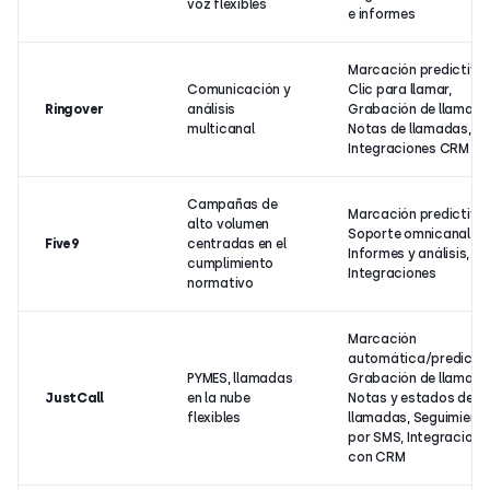
voz flexibles
e informes
Marcación predictiva,
Comunicación y
Clic para llamar,
Ringover
análisis
Grabación de llamada
multicanal
Notas de llamadas,
Integraciones CRM
Campañas de
Marcación predictiva,
alto volumen
Soporte omnicanal,
Five9
centradas en el
Informes y análisis,
cumplimiento
Integraciones
normativo
Marcación
automática/predictiv
PYMES, llamadas
Grabación de llamada
JustCall
en la nube
Notas y estados de
flexibles
llamadas, Seguimient
por SMS, Integracione
con CRM