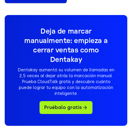
Deja de marcar
manualmente: empieza a
cerrar ventas como
Dentakay
Dentakay aumentó su volumen de llamadas en
2,5 veces al dejar atrás la marcación manual.
Prueba CloudTalk gratis y descubre cuánto
puede lograr tu equipo con la automatización
inteligente.
Pruébalo gratis