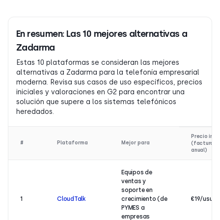
En resumen: Las 10 mejores alternativas a
Zadarma
Estas 10 plataformas se consideran las mejores
alternativas a Zadarma para la telefonía empresarial
moderna. Revisa sus casos de uso específicos, precios
iniciales y valoraciones en G2 para encontrar una
solución que supere a los sistemas telefónicos
heredados.
Precio inici
#
Plataforma
Mejor para
(facturaci
anual)
Equipos de
ventas y
soporte en
1
CloudTalk
crecimiento (de
€19/usuar
PYMES a
empresas