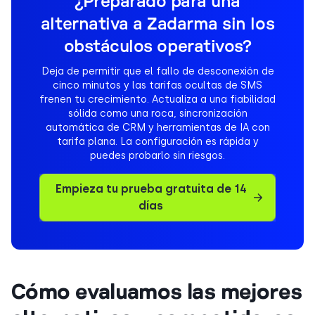
¿Preparado para una
alternativa a Zadarma sin los
obstáculos operativos?
Deja de permitir que el fallo de desconexión de
cinco minutos y las tarifas ocultas de SMS
frenen tu crecimiento. Actualiza a una fiabilidad
sólida como una roca, sincronización
automática de CRM y herramientas de IA con
tarifa plana. La configuración es rápida y
puedes probarlo sin riesgos.
Empieza tu prueba gratuita de 14
días
Cómo evaluamos las mejores