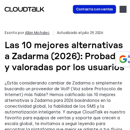
Contacta con ventas
Escrito por
Albin Michalec
Actualizado el julio 29, 2026
Las 10 mejores alternativas
a Zadarma (2026): Probadas
A
s
y valoradas por los usuarios
¿Estás considerando cambiar de Zadarma o simplemente
buscando un proveedor de VoIP (Voz sobre Protocolo de
Internet) más fiable? Hemos calificado las 10 mejores
alternativas a Zadarma para 2026 basándonos en la
conectividad global, la fiabilidad de los SMS y la
automatización inteligente. Y aunque CloudTalk es nuestro
favorito para equipos de ventas y soporte que crecen a
escala global, te invitamos a seguir leyendo para
encontrar la plataforma que mejor se adapte a tus flujos