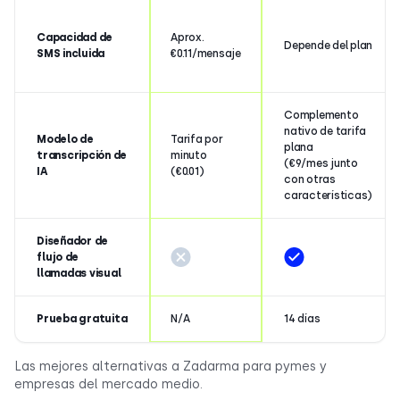
Capacidad de
Aprox.
Depende del plan
SMS incluida
€0.11/mensaje
Complemento
nativo de tarifa
Modelo de
Tarifa por
plana
transcripción de
minuto
(€9/mes junto
IA
(€0.01)
con otras
características)
Diseñador de
flujo de
llamadas visual
Prueba gratuita
N/A
14 días
Las mejores alternativas a Zadarma para pymes y
empresas del mercado medio.