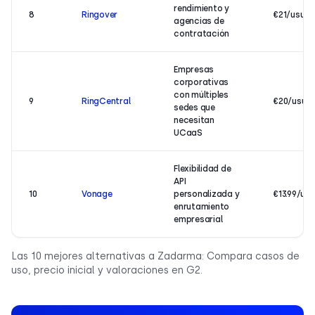
rendimiento y
8
Ringover
€21/usuar
agencias de
contratación
Empresas
corporativas
con múltiples
9
RingCentral
€20/usua
sedes que
necesitan
UCaaS
Flexibilidad de
API
10
Vonage
personalizada y
€13.99/us
enrutamiento
empresarial
Las 10 mejores alternativas a Zadarma: Compara casos de
uso, precio inicial y valoraciones en G2.