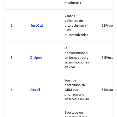
medianas)
Ventas
salientes de
2
JustCall
alto volumen y
€29/usua
SMS
automatizados
IA
conversacional
3
Dialpad
en tiempo real y
€15/usua
transcripciones
en vivo
Equipos
centrados en
4
Aircall
CRM que
€30/usua
priorizan una
interfaz sencilla
Startups en