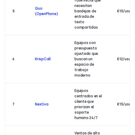
fase inicial que
necesitan
Quo
5
bandejas de
€15/usua
(OpenPhone)
entrada de
texto
compartidas
Equipos con
presupuesto
ajustado que
6
KrispCall
buscan un
€12/usuar
espacio de
trabajo
moderno
Equipos
centrados en el
cliente que
7
Nextiva
€15/usua
priorizan el
soporte
humano 24/7
Ventas de alto