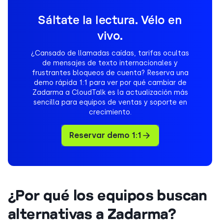
Sáltate la lectura. Vélo en
vivo.
¿Cansado de llamadas caídas, tarifas ocultas
de mensajes de texto internacionales y
frustrantes bloqueos de cuenta? Reserva una
demo rápida 1:1 para ver por qué cambiar de
Zadarma a CloudTalk es la actualización más
sencilla para equipos de ventas y soporte en
crecimiento.
Reservar demo 1:1
¿Por qué los equipos buscan
alternativas a Zadarma?