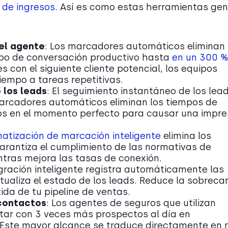
 de ingresos
. Así es como estas herramientas ge
el agente
: Los marcadores automáticos eliminan 
po de conversación productivo hasta
en un 300 %
con el siguiente cliente potencial, los equipos
empo a tareas repetitivas.
 los leads
: El seguimiento instantáneo de los lea
arcadores automáticos eliminan los tiempos de
os en el momento perfecto para causar una impre
atización de marcación inteligente
elimina los
rantiza el cumplimiento de las normativas de
ntras mejora las tasas de conexión.
egración inteligente registra automáticamente las
tualiza el estado de los leads. Reduce la sobreca
tida de tu pipeline de ventas.
 contactos
: Los agentes de seguros que utilizan
ar con 3 veces más prospectos al día en
Este mayor alcance se traduce directamente en