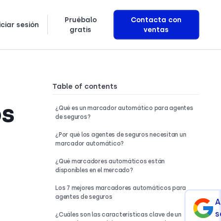
Pruébalo
Contacta con
iciar sesión
gratis
ventas
Puntos de referencia de investigación
Aprende exactamente cómo construimos agentes de voz con IA que generan ingresos
Table of contents
os
¿Qué es un marcador automático para agentes
de seguros?
¿Por qué los agentes de seguros necesitan un
marcador automático?
¿Qué marcadores automáticos están
disponibles en el mercado?
Los 7 mejores marcadores automáticos para
agentes de seguros
A
s
¿Cuáles son las características clave de un