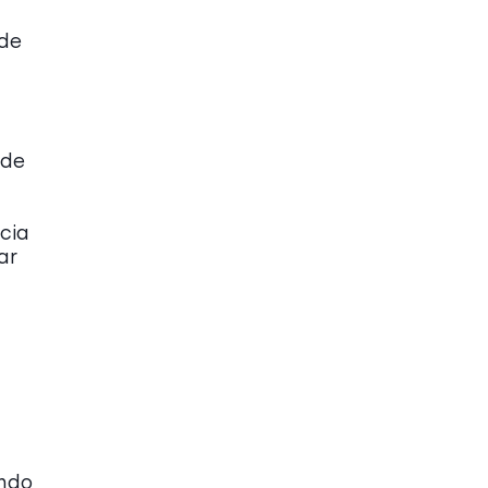
 de
 de
cia
ar
ando