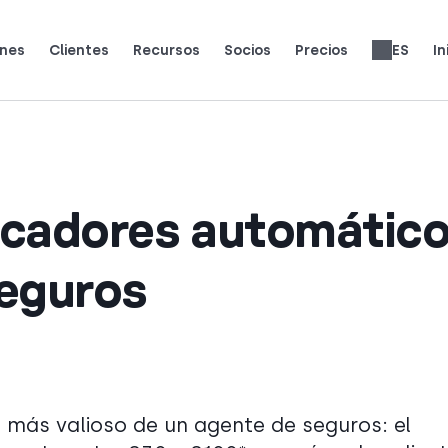
ones
Clientes
Recursos
Socios
Precios
ES
In
equipos reales usan CloudTalk para crecer.
lo que dicen (y les encanta) a los clientes.
Gana un 25% de MRR por cada registro.
Hasta un 30% de reparto de ingresos de por vida.
Opiniones de sistemas telefónicos
Precios de las funcionalidades
Français
العربية
Português
Slovenčina
Nederlands
Italiano
Română
Svenska
Türkçe
Ελληνικά
Polski
עברית
繁體中文
rcadores automátic
seguros
más valioso de un agente de seguros: el