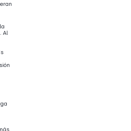
neran
la
. Al
ds
sión
rga
 más