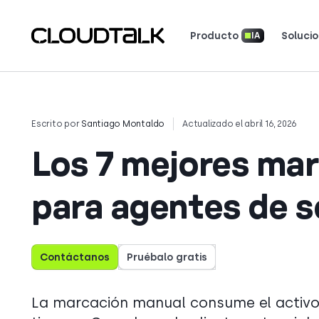
Producto
Soluci
IA
Sistema telefónico para empresas
Inteligencia conversacional con IA
Seguridad y cumplimiento
Herramientas y calculadoras
Boletín de novedades del producto
Descarga nuestras aplicaciones
Lee cómo 
Descubre 
Escrito por
Santiago Montaldo
Actualizado el abril 16, 2026
Los 7 mejores ma
para agentes de 
Contáctanos
Pruébalo gratis
La marcación manual consume el activo 