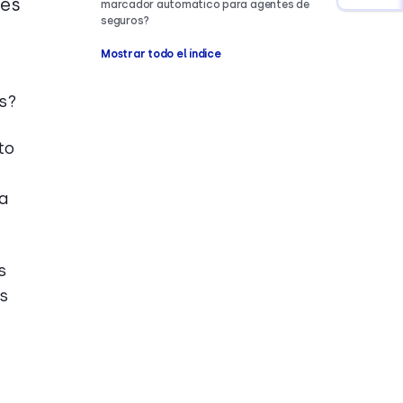
tes
marcador automático para agentes de
seguros?
Mostrar todo el índice
s?
to
 a
s
as