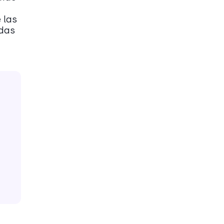
 las
adas