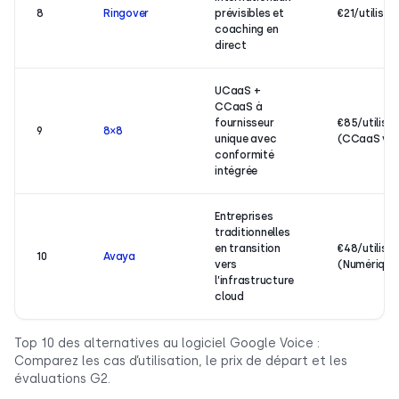
8
Ringover
prévisibles et
€21/utilisa
coaching en
direct
UCaaS +
CCaaS à
fournisseur
€85/utilisa
9
8×8
unique avec
(CCaaS voc
conformité
intégrée
Entreprises
traditionnelles
en transition
€48/utilisa
10
Avaya
vers
(Numérique
l’infrastructure
cloud
Top 10 des alternatives au logiciel Google Voice :
Comparez les cas d’utilisation, le prix de départ et les
évaluations G2.