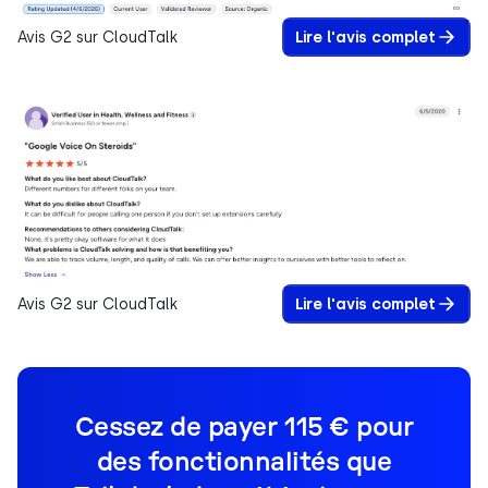
Avis G2 sur CloudTalk
Lire l'avis complet
Avis G2 sur CloudTalk
Lire l'avis complet
Cessez de payer 115 € pour
des fonctionnalités que