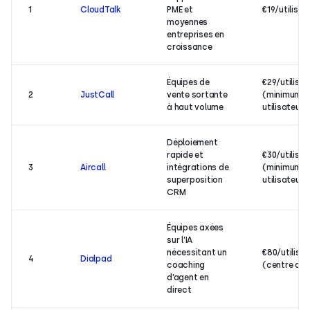
1
CloudTalk
PME et
€19/utilisa
moyennes
entreprises en
croissance
Équipes de
€29/utilisa
2
JustCall
vente sortante
(minimum 2
à haut volume
utilisateurs
Déploiement
rapide et
€30/utilisa
3
Aircall
intégrations de
(minimum 3
superposition
utilisateurs
CRM
Équipes axées
sur l’IA
nécessitant un
€80/utilisa
4
Dialpad
coaching
(centre de
d’agent en
direct