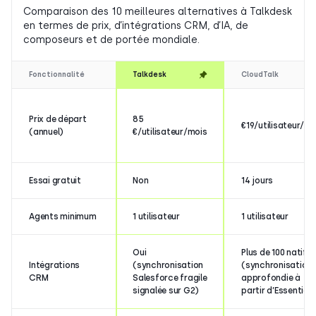
Comparaison des 10 meilleures alternatives à Talkdesk
en termes de prix, d’intégrations CRM, d’IA, de
composeurs et de portée mondiale.
Fonctionnalité
Talkdesk
CloudTalk
Prix de départ
85
€19/utilisateur/mo
(annuel)
€/utilisateur/mois
Essai gratuit
Non
14 jours
Agents minimum
1 utilisateur
1 utilisateur
Oui
Plus de 100 natifs
Intégrations
(synchronisation
(synchronisation
CRM
Salesforce fragile
approfondie à
signalée sur G2)
partir d’Essential)