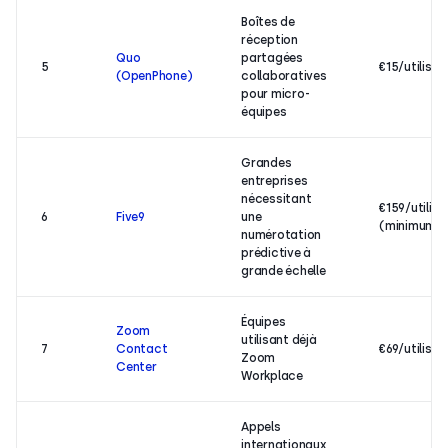
Boîtes de
réception
Quo
partagées
5
€15/utilisa
(OpenPhone)
collaboratives
pour micro-
équipes
Grandes
entreprises
nécessitant
€159/utilis
6
Five9
une
(minimum 5
numérotation
prédictive à
grande échelle
Équipes
Zoom
utilisant déjà
7
Contact
€69/utilisa
Zoom
Center
Workplace
Appels
internationaux