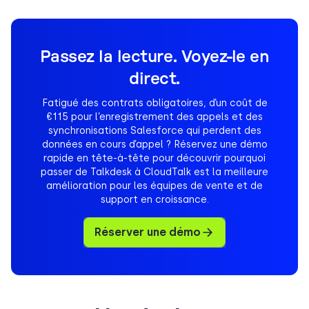
Passez la lecture. Voyez-le en
direct.
Fatigué des contrats obligatoires, d’un coût de
€115 pour l’enregistrement des appels et des
synchronisations Salesforce qui perdent des
données en cours d’appel ? Réservez une démo
rapide en tête-à-tête pour découvrir pourquoi
passer de Talkdesk à CloudTalk est la meilleure
amélioration pour les équipes de vente et de
support en croissance.
Réserver une démo