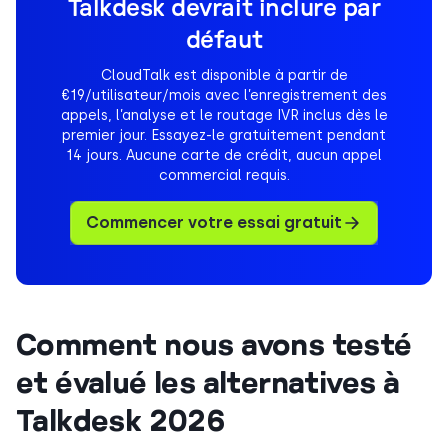
Talkdesk devrait inclure par
défaut
CloudTalk est disponible à partir de
€19/utilisateur/mois avec l’enregistrement des
appels, l’analyse et le routage IVR inclus dès le
premier jour. Essayez-le gratuitement pendant
14 jours. Aucune carte de crédit, aucun appel
commercial requis.
Commencer votre essai gratuit
Comment nous avons testé
et évalué les alternatives à
Talkdesk 2026