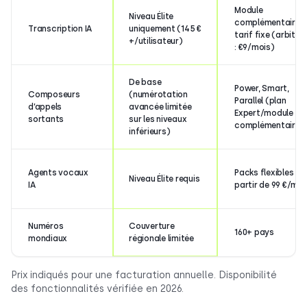
Module
Niveau Élite
complémentaire 
Transcription IA
uniquement (145 €
tarif fixe (arbitrai
+/utilisateur)
: €9/mois)
De base
Power, Smart,
Composeurs
(numérotation
Parallel (plan
d’appels
avancée limitée
Expert/module
sortants
sur les niveaux
complémentaire)
inférieurs)
Agents vocaux
Packs flexibles à
Niveau Élite requis
IA
partir de 99 €/moi
Numéros
Couverture
160+ pays
mondiaux
régionale limitée
Prix indiqués pour une facturation annuelle. Disponibilité
des fonctionnalités vérifiée en 2026.